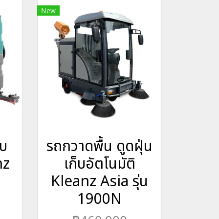
New
ับ
รถกวาดพื้น ดูดฝุ่น
nz
เก็บอัตโนมัติ
Kleanz Asia รุ่น
1900N