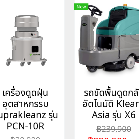
New
เครื่องดูดฝุ่น
รถขัดพื้นดูดกล
อุตสาหกรรม
อัตโนมัติ Klea
uprakleanz รุ่น
Asia รุ่น X6
PCN-10R
฿239,900