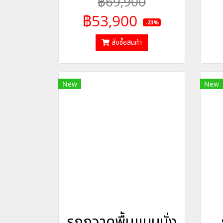
฿69,900
฿53,900
-23%
สั่งซื้อสินค้า
New
New
รถกวาดพื้นแบบนั่ง