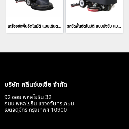
เครื่องขัดพื้นอัตโนมัติ แบบเดินตาม ยี่ห้อ IPC รุ่น CT56E BT56
รถขัดพื้นอัตโนมัติ แบบนั่งขับ แบรนด์ IPC โมเดล CT125E BT80
บริษัท คลีนซ์เอเชีย จำกัด
92 ซอย พหลโยธิน 32
ถนน พหลโยธิน แขวงจันทรเกษม
เขตจตุจักร กรุงเทพฯ 10900